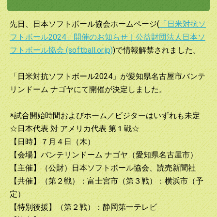
先日、日本ソフトボール協会ホームページ(
「日米対抗ソ
フトボール2024」開催のお知らせ｜公益財団法人日本ソ
フトボール協会 (softball.or.jp)
)で情報解禁されました。
「日米対抗ソフトボール2024」が愛知県名古屋市
バンテ
リンドーム ナゴヤにて開催が決定しました。
※試合開始時間およびホーム／ビジターはいずれも未定
☆日本代表 対 アメリカ代表 第１戦☆
【日時】７月４日（木）
【会場】バンテリンドーム ナゴヤ（愛知県名古屋市）
【主催】（公財）日本ソフトボール協会、読売新聞社
【共催】（第２戦）：富士宮市（第３戦）：横浜市（予
定）
【特別後援】（第２戦）：静岡第一テレビ