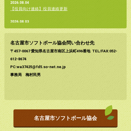
2026.08.04
【役員向け連絡】役員連絡更新
2026.08.03
【途中経過】第53回県会長杯兼理事長杯名古屋市予選会
2026.08.03
名古屋市ソフトボール協会問い合わせ先
【お知らせ】第56回愛知県小学生女子ソフトボール大会組
〒457-0067 愛知県名古屋市南区上浜町496番地
TEL/FAX:052-
合せ
612-8674
2026.07.22
PC:wa37425@fd5.so-net.ne.jp
【募集】名古屋市立小学校における新たな運動・文化活動に
事務局 梅村民男
係る指導者募集
2026.07.22
【報告】都市間交流ソフトボール2026大阪大会
2026.06.21
名古屋市ソフトボール協会
【市大会結果】第45回名古屋市エルダーソフトボール大会
2026.06.17